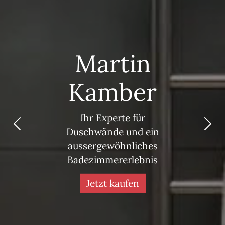
Martin
Kamber
Ihr Experte für
Vorherige
Näc
Duschwände und ein
aussergewöhnliches
Badezimmererlebnis
Jetzt kaufen